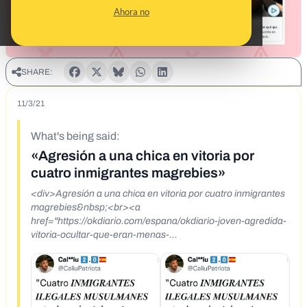
Ahora no
SHARE:
11/3/21
What's being said:
«Agresión a una chica en vitoria por
cuatro inmigrantes magrebies»
<div>Agresión a una chica en vitoria por cuatro inmigrantes
magrebies&nbsp;<br><a
href="https://okdiario.com/espana/okdiario-joven-agredida-
vitoria-ocultar-que-eran-menas-
8002815">https://okdiario.com/espana/okdiario-joven-
agredida-vitoria-ocultar-que-eran-menas-8002815</a>
</div>