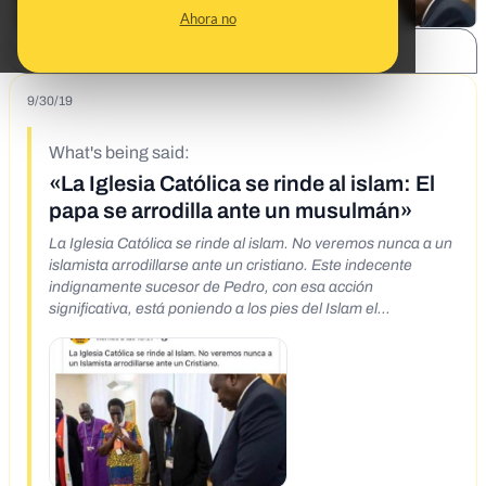
Ahora no
SHARE:
9/30/19
What's being said:
«La Iglesia Católica se rinde al islam: El
papa se arrodilla ante un musulmán»
La Iglesia Católica se rinde al islam. No veremos nunca a un
islamista arrodillarse ante un cristiano. Este indecente
indignamente sucesor de Pedro, con esa acción
significativa, está poniendo a los pies del Islam el
Cristianismo. Es vergonzoso esto. Señores para flipar, el
jesuita de la iglesia católica se rinde al islam, nos gustaría
ver a un musulmán arrodillarse ante un católico.