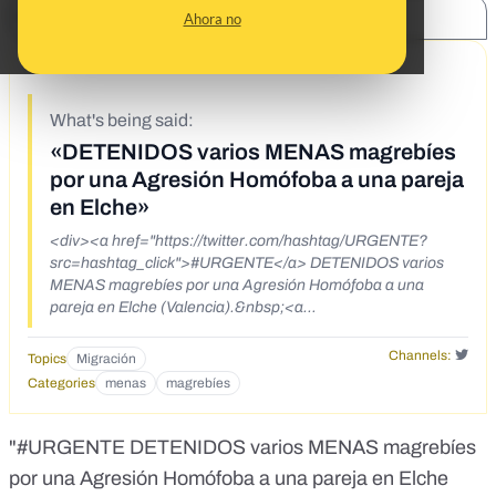
SHARE:
Ahora no
10/21/21
What's being said:
«DETENIDOS varios MENAS magrebíes
por una Agresión Homófoba a una pareja
en Elche»
<div><a href="https://twitter.com/hashtag/URGENTE?
src=hashtag_click">#URGENTE</a> DETENIDOS varios
MENAS magrebíes por una Agresión Homófoba a una
pareja en Elche (Valencia).&nbsp;<a
href="https://twitter.com/Puntual24H/status/1443941490779
164675?
Channels:
Topics
Migración
s=20">https://twitter.com/Puntual24H/status/144394149077
Categories
menas
magrebíes
9164675?s=20</a></div>
"
#URGENTE
DETENIDOS varios MENAS magrebíes
por una Agresión Homófoba a una pareja en Elche