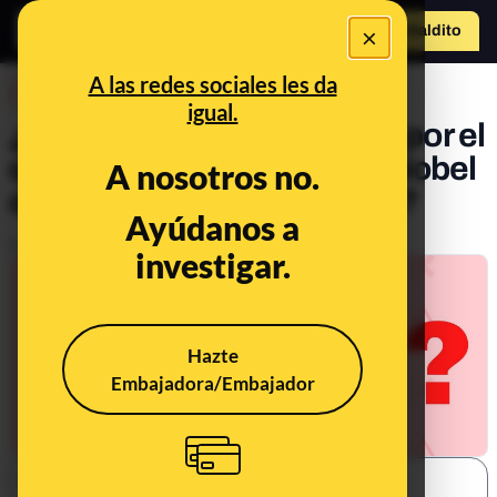
×
Hazte Maldit
o
Abrir menú
A las redes sociales les da
DESINFO
igual.
¿Qué sabemos del motivo por el
que se ha dado el Premio Nobel
A nosotros no.
de Economía a David Card?
Ayúdanos a
Publicado el
Oct 14, 2021, 6:34:00 PM
investigar.
Hazte
Embajadora/Embajador
SHARE: