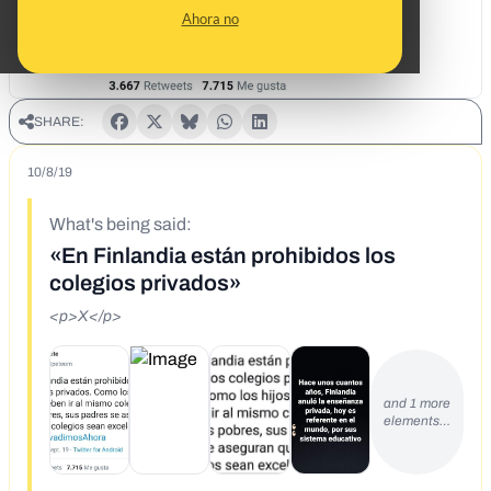
Ahora no
SHARE:
10/8/19
What's being said:
«En Finlandia están prohibidos los
colegios privados»
<p>X</p>
and 1 more
elements…