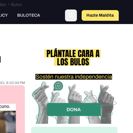
lías
•
Bulos
LICY
BULOTECA
Hazte Maldit
o
l
021, 6:03:00 PM