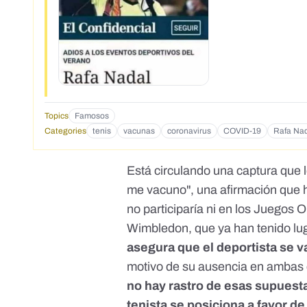
Topics
Famosos
Categories
tenis
vacunas
coronavirus
COVID-19
Rafa Na
Está circulando
una captura que le
me vacuno"
, una afirmación que
no participaría ni en los Juegos
Wimbledon, que ya han tenido lu
asegura que el deportista se 
motivo de su ausencia en ambas
no hay rastro de esas supuesta
tenista se posiciona a favor d