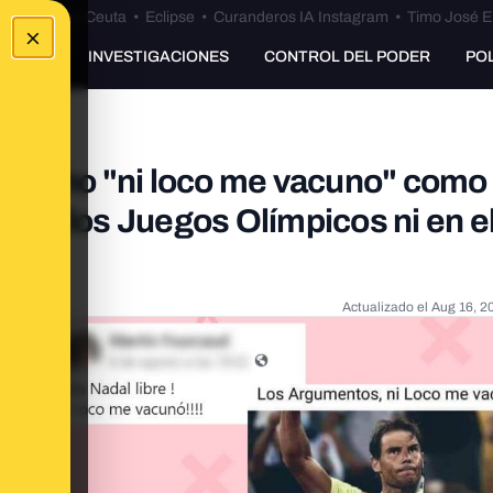
euta
•
Bulos Ceuta
•
Eclipse
•
Curanderos IA Instagram
•
Timo José E
×
UNKING
INVESTIGACIONES
CONTROL DEL PODER
PO
ha dicho "ni loco me vacuno" como
i en los Juegos Olímpicos ni en e
Actualizado el
Aug 16, 2