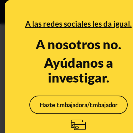
Especial C
DESINFO
PREB
A las redes sociales les da igual.
DESINFO
A nosotros no.
No, el tenista Rafa Nadal no 
argumento para no participar n
Ayúdanos a
Campeonato de Wimbledon
investigar.
Publicado el
Aug 16, 2021, 6:03:00 PM
Hazte Embajadora/Embajador