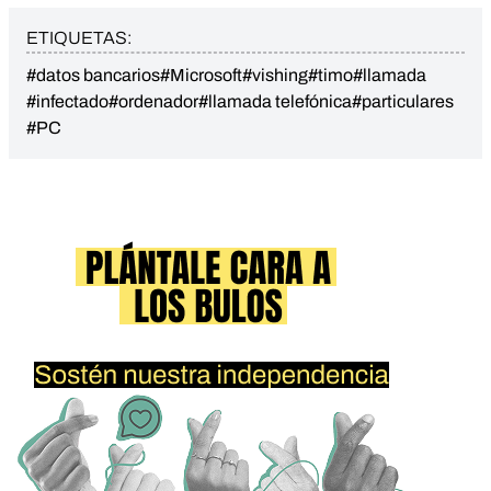
ETIQUETAS:
#datos bancarios
#Microsoft
#vishing
#timo
#llamada
#infectado
#ordenador
#llamada telefónica
#particulares
#PC