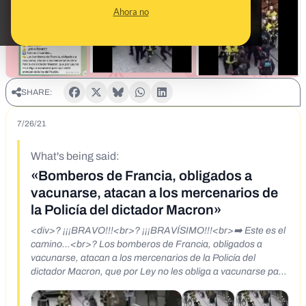
Ahora no
SHARE:
7/26/21
What's being said:
«Bomberos de Francia, obligados a
vacunarse, atacan a los mercenarios de
la Policía del dictador Macron»
<div>? ¡¡¡BRAVO!!!<br>? ¡¡¡BRAVÍSIMO!!!<br>➡️ Este es el
camino...<br>? Los bomberos de Francia, obligados a
vacunarse, atacan a los mercenarios de la Policía del
dictador Macron, que por Ley no les obliga a vacunarse para
que así le protejan de la ira del Pueblo.<br>
<br>https://twitter.com/Africamar/status/141961621248564