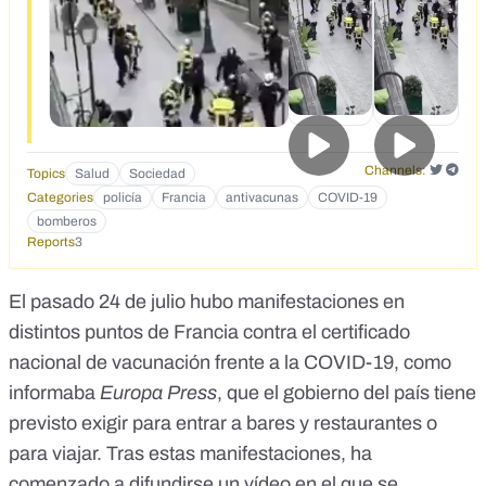
4292<br>https://twitter.com/search?
q=bomberos%20de%20francia&amp;src=typed_query&am
p;f=live<br>https://www.youtube.com/watch?
v=i9Zgo9fCJrs<br>https://www.youtube.com/watch?
v=b2rk30xUNFI<br><br></div>
Channels:
Topics
Salud
Sociedad
Categories
policía
Francia
antivacunas
COVID-19
bomberos
Reports
3
El pasado 24 de julio hubo manifestaciones en
distintos puntos de Francia
contra el certificado
nacional de vacunación frente a la COVID-19
, como
informaba
Europa Press
, que el gobierno del país tiene
previsto exigir para entrar a bares y restaurantes o
para viajar. Tras estas manifestaciones, ha
comenzado a difundirse un vídeo en el que se