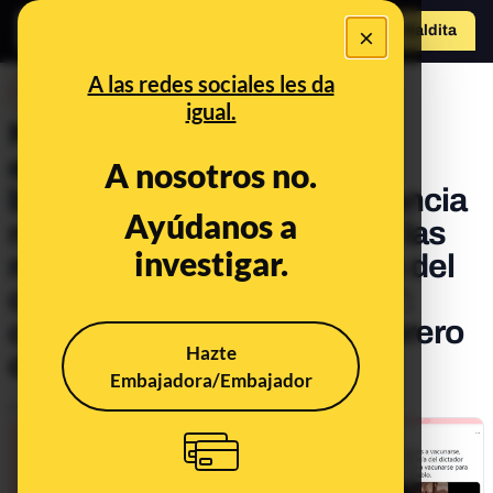
×
Hazte Maldit
o
Abrir menú
A las redes sociales les da
DESINFO
igual.
No, este vídeo de
enfrentamientos entre
A nosotros no.
bomberos y policías de Francia
Ayúdanos a
no se ha grabado "durante las
investigar.
manifestaciones en contra del
certificado de vacunación":
circula desde al menos febrero
Hazte
de 2020
Embajadora/Embajador
Publicado el
Jul 26, 2021, 5:43:56 PM