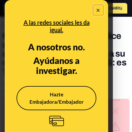
×
Hazte Maldit
o
Abrir menú
A las redes sociales les da
DESINFO
igual.
No, este SMS en el que te dice
que "un dispositivo no
A nosotros no.
autorizado esta conectado a su
Ayúdanos a
cuenta online" no es de ING: es
investigar.
'phishing'
Timo
Publicado el
Jul 21, 2021, 10:35:48 AM
Hazte
Actualizado el
Dec 9, 2021, 9:06:00 AM
Embajadora/Embajador