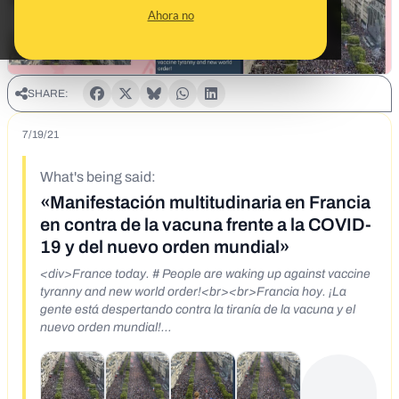
Ahora no
SHARE:
7/19/21
What's being said:
«Manifestación multitudinaria en Francia
en contra de la vacuna frente a la COVID-
19 y del nuevo orden mundial»
<div>France today. # People are waking up against vaccine
tyranny and new world order!<br><br>Francia hoy. ¡La
gente está despertando contra la tiranía de la vacuna y el
nuevo orden mundial!
<br>https://www.facebook.com/honda.pam.3/posts/182202
333946531<br>https://www.facebook.com/manuel.cornejo
munoz.5/posts/3991957614263563<br>https://www.facebo
ok.com/LiMp66/posts/10226942937384329<br>https://ww