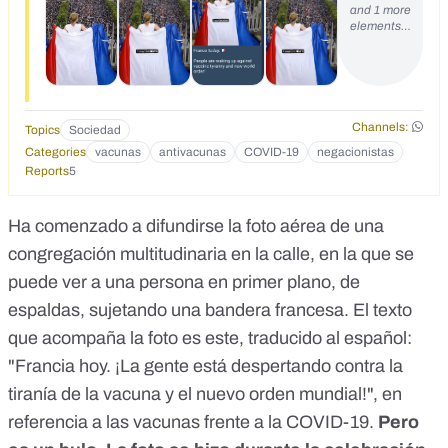
and 1 more
w.facebook.com/myauri/posts/10158652910533409</div>
elements…
Channels:
Topics
Sociedad
Categories
vacunas
antivacunas
COVID-19
negacionistas
Reports
5
Ha comenzado a difundirse la foto aérea de una
congregación multitudinaria en la calle, en la que se
puede ver a una persona en primer plano, de
espaldas, sujetando una bandera francesa. El texto
que acompaña la foto es este, traducido al español:
"Francia hoy. ¡La gente está despertando contra la
tiranía de la vacuna y el nuevo orden mundial!", en
referencia a las vacunas frente a la COVID-19.
Pero