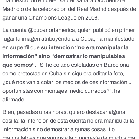
manifestación en defensa del Sáhara Occidental en
Madrid
o de la
celebración del Real Madrid
después de
ganar una Champions League en 2016.
La
cuenta @cubanortamerica
, quien publicó en primer
lugar la imagen atribuyéndola a Cuba, ha manifestado
en su perfil que
su intención “no era manipular la
información” sino “demostrar lo manipulables
que somos”
. “Si he colado esteladas en Barcelona
como protestas en Cuba sin siquiera editar la foto,
¿qué nos van a colar los medios de desinformación u
oportunistas con montajes medio currados?”, ha
afirmado.
Bien, pasadas unas horas, quiero destacar alguna
cosilla: la intención de esta cuenta no era manipular la
información sino demostrar algunas cosas. Lo
manipulables que somos y la hipocresía de muchísima