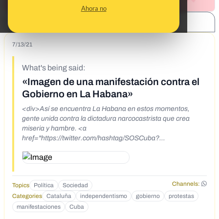
Ahora no
SHARE:
7/13/21
What's being said:
«Imagen de una manifestación contra el
Gobierno en La Habana»
<div>Así se encuentra La Habana en estos momentos,
gente unida contra la dictadura narcocastrista que crea
miseria y hambre. <a
href="https://twitter.com/hashtag/SOSCuba?
src=hashtag_click">#SOSCuba</a>
<br>https://twitter.com/cubamericano/status/141458204939
0927878</div>
Channels:
Topics
Política
Sociedad
Categories
Cataluña
independentismo
gobierno
protestas
manifestaciones
Cuba