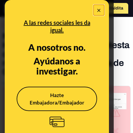
×
Hazte Maldit
o
Abrir menú
A las redes sociales les da
DESINFO
igual.
No, esta foto no es de La
Habana ni muestra una protesta
A nosotros no.
contra “la dictadura
Ayúdanos a
narcocastrista”: es la Diada de
investigar.
Cataluña en 2016
Publicado el
Jul 14, 2021, 10:37:20 AM
Hazte
Embajadora/Embajador