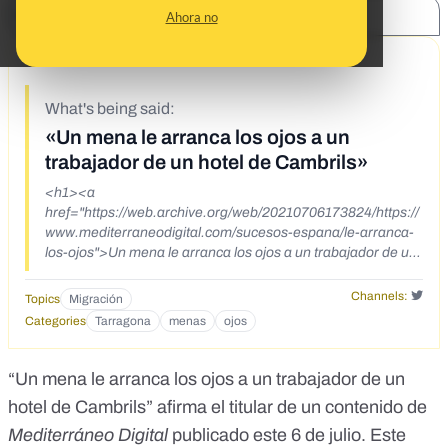
SHARE:
Ahora no
7/8/21
What's being said:
«Un mena le arranca los ojos a un
trabajador de un hotel de Cambrils»
<h1><a
href="https://web.archive.org/web/20210706173824/https://
www.mediterraneodigital.com/sucesos-espana/le-arranca-
los-ojos">Un mena le arranca los ojos a un trabajador de un
hotel de Cambrils</a></h1><div><a
href="https://www.mediterraneodigital.com/sucesos-
Channels:
Topics
Migración
espana/le-arranca-los-
Categories
Tarragona
menas
ojos
ojos">https://www.mediterraneodigital.com/sucesos-
espana/le-arranca-los-ojos</a></div>
“Un mena le arranca los ojos a un trabajador de un
hotel de Cambrils” afirma el titular de un
contenido de
Mediterráneo Digital
publicado este 6 de julio. Este