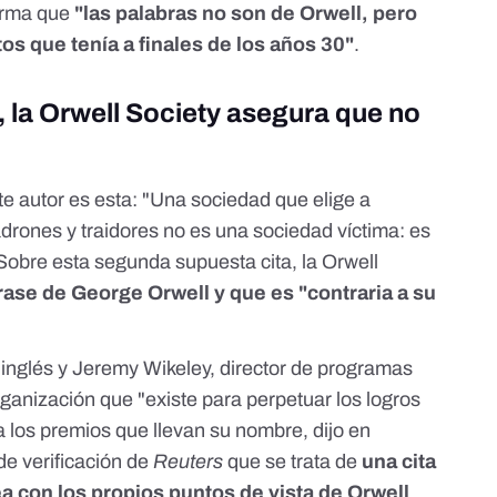
firma que
"las palabras no son de Orwell, pero
os que tenía a finales de los años 30"
.
, la Orwell Society asegura que no
ste autor es esta: "Una sociedad que elige a
ladrones y traidores no es una sociedad víctima: es
obre esta segunda supuesta cita, la Orwell
rase de George Orwell y que es "contraria a su
 inglés y Jeremy Wikeley, director de programas
rganización que "existe para perpetuar los logros
ga los premios que llevan su nombre, dijo en
e verificación de
Reuters
que se trata de
una cita
nea con los propios puntos de vista de Orwell
,