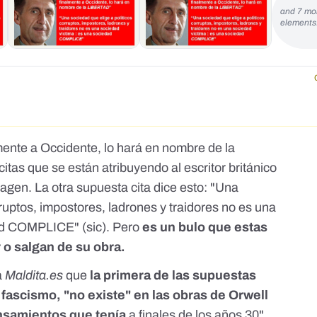
and 7 mo
element
mente a Occidente, lo hará en nombre de la
citas que se están atribuyendo al escritor británico
agen. La otra supuesta cita dice esto: "Una
rruptos, impostores, ladrones y traidores no es una
ad COMPLICE" (sic). Pero
es un bulo que estas
 o salgan de su obra.
a
Maldita.es
que
la primera de las supuestas
l fascismo, "no existe" en las obras de Orwell
ensamientos que tenía
a finales de los años 30".