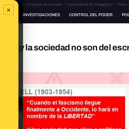
Bulos Ceuta
•
Limpieza de montes
•
Curanderos IA Instagram
•
Timo J
×
UNKING
INVESTIGACIONES
CONTROL DEL PODER
PO
ismo y la sociedad no son del escr