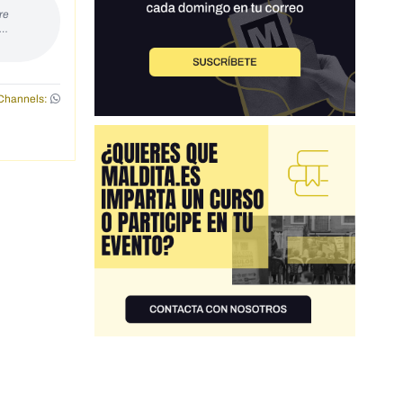
re
s…
Channels: