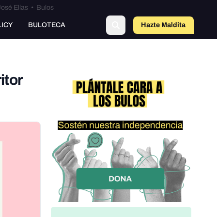
osé Elías
•
Bulos
LICY
BULOTECA
Hazte Maldit
o
itor