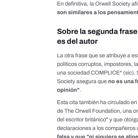
En definitiva, la Orwell Society a
son similares a los pensamient
Sobre la segunda frase
es del autor
La otra frase que se atribuye a e
políticos corruptos, impostores, 
una sociedad COMPLICE" (sic). S
Society asegura que
no es una f
opinión"
.
Esta cita también ha circulado en
de
The Orwell Foundation
, una o
del escritor británico" y que otor
declaraciones a los compañeros d
falsa y que "ni siquiera se ali