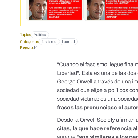
Topics
Política
Categories
fascismo
libertad
Reports
14
"Cuando el fascismo llegue final
Libertad". Esta es una de las dos 
George Orwell a través de una im
sociedad que elige a políticos co
sociedad víctima: es una socied
frases las pronunciase el autor
Desde la
Orwell Society
afirman 
citas, la que hace referencia a
aunque "
son similares a los p