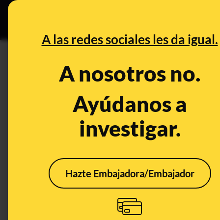
Grupos Ceuta
•
DESINFO
PREB
A las redes sociales les da igual.
DESINFO
A nosotros no.
No, estas frases sobre el fasc
George Orwell
Ayúdanos a
investigar.
Publicado el
Jun 22, 2021, 11:36:33 AM
Hazte Embajadora/Embajador