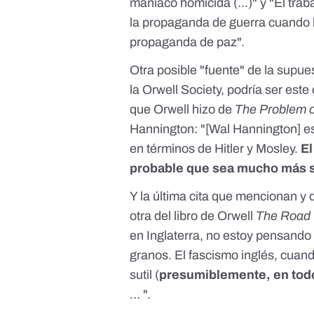
maníaco homicida (...)" y "El tra
la propaganda de guerra cuando 
propaganda de paz".
Otra posible "fuente" de la supue
la Orwell Society, podría ser est
que Orwell hizo de
The Problem o
Hannington: "[Wal Hannington] e
en términos de Hitler y Mosley.
El
probable que sea mucho más s
Y la última cita que mencionan y q
otra del libro de Orwell
The Road 
en Inglaterra, no estoy pensand
granos. El fascismo inglés, cuand
sutil (
presumiblemente, en todo
… ".