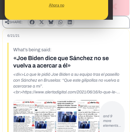
Ahora no
SHARE:
6/21/21
What's being said:
«Joe Biden dice que Sánchez no se
vuelva a acercar a él»
<div>Lo que le pidió Joe Biden a su equipo tras el paseillo
con Sánchez en Bruselas: “Que este gilipollas no vuelva a
acercarse a mi”.
<br>https://www.alertadigital.com/2021/06/16/lo-que-le-
pidio-joe-biden-a-su-equipo-tras-el-paseillo-con-sanchez-
en-bruselas-que-este-gilipollas-no-vuelva-a-acercarse-a-
mi/<br>https://noticierouniversal.com/destacadas/lo-que-le-
pidio-joe-biden-a-su-equipo-tras-el-paseillo-con-sanchez-
and 9
more
en-bruselas-que-este-gilipollas-no-vuelva-a-acercarse-a-
elements…
mi/</div>