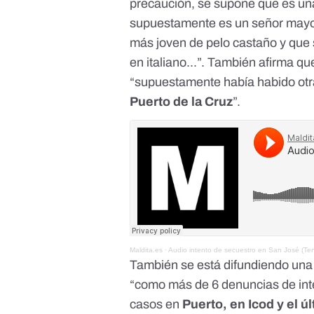
precaución, se supone que es una
supuestamente es un señor mayor 
más joven de pelo castaño y que
en italiano...”. También afirma qu
“supuestamente había habido ot
Puerto de la Cruz
”.
Maldita.es
·
Audio intento de secuestro en San José (Ten
También se está difundiendo un
“como más de 6 denuncias de inte
casos en
Puerto, en Icod y el ú