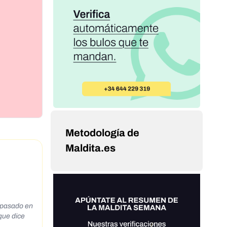
Metodología de
Maldita.es
s pasado en
que dice