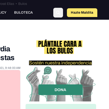
osé Elías
•
Bulos
LICY
BULOTECA
Hazte Maldit
a
rdia
estas
021, 9:48:00 AM