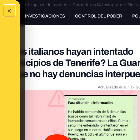
Bulos Ceuta
•
Limpieza de montes
•
Curanderos IA Instagram
•
Timo J
×
UNKING
INVESTIGACIONES
CONTROL DEL PODER
PO
bres italianos hayan intentado
os municipios de Tenerife? La Gua
dican que no hay denuncias interpu
Actualizado el
Jun 17, 2