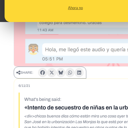
Ahora no
SHARE:
6/11/21
What's being said:
«Intento de secuestro de niñas en la ur
<div>chicas buenos días cómo están mira una cosa ayer tu
San José en la urbanización Las Monjas la que está por 
que ha habido intentos de secuestro en otros puntos de la