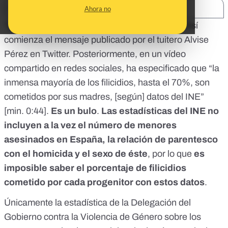
SHARE:
Ahora no
“El 70% de los filicidios lo cometen mujeres”. Así
comienza
el mensaje publicado por el tuitero Alvise
Pérez en Twitter
. Posteriormente, en un vídeo
compartido en redes sociales, ha especificado que
“la
inmensa mayoría de los filicidios, hasta el 70%, son
cometidos por sus madres, [según] datos del INE”
[
min. 0:44
].
Es un bulo
.
Las estadísticas del INE no
incluyen a la vez el número de menores
asesinados en España, la relación de parentesco
con el homicida y el sexo de éste
, por lo que
es
imposible saber el porcentaje de filicidios
cometido por cada progenitor con estos datos
.
Únicamente
la estadística de la Delegación del
Gobierno contra la Violencia de Género sobre los