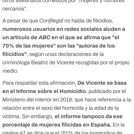
otros asesinatos cometidos por “mujeres y hombres
cercanos”.
A pesar de que
Confilegal
no habla de filicidios,
numerosos usuarios en redes sociales aluden a
un artículo de
ABC
en el que se afirma que "el
70% de las mujeres" son las "autoras de los
filicidios"
, según unas declaraciones de la
criminóloga Beatriz de Vicente
recogidas por el propio
medio
.
Para respaldar esta afirmación,
De Vicente se basa
en el
Informe sobre el Homicidio
, publicado por el
Ministerio del Interior en 2018, que hace referencia a la
relación entre el sexo del homicida y la edad de la
víctima. Sin embargo,
el informe tampoco da ese
porcentaje de mujeres filicidas en España.
En la
página 47 se dice que el “61% de los homicidios de