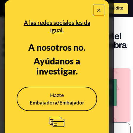
×
Hazte Maldit
o
Abrir menú
A las redes sociales les da
DESINFO
igual.
¿Qué sabemos sobre el cartel
que afirma que “un mena cobra
A nosotros no.
más que un jubilado”?
Ayúdanos a
Publicado el
May 14, 2021, 9:13:00 AM
investigar.
Hazte
Embajadora/Embajador
SHARE: