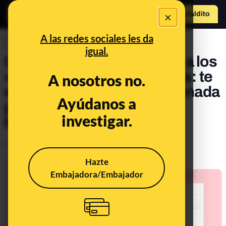
×
Hazte Maldit
o
Abrir menú
A las redes sociales les da
DESINFO
igual.
Cuidado con el nuevo timo a los
vendedores de Milanuncios: te
A nosotros no.
envían un link de la web clonada
Ayúdanos a
para obtener tus datos
investigar.
bancarios
Consumo
Tecnología
Publicado el
May 13, 2021, 4:16:21 PM
Hazte
Actualizado el
Nov 10, 2021, 8:17:00 AM
Embajadora/Embajador