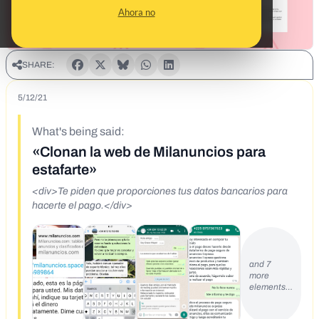
Ahora no
SHARE:
5/12/21
What's being said:
«Clonan la web de Milanuncios para
estafarte»
<div>Te piden que proporciones tus datos bancarios para
hacerte el pago.</div>
and 7
more
elements…