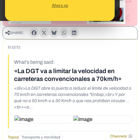
Ahora no
SHARE:
5/12/21
What's being said:
«La DGT va a limitar la velocidad en
carreteras convencionales a 70km/h»
<div>La DGT abre la puerta a reducir el límite de velocidad a
70 km/h en carreteras convencionales "&nbsp;<br>Y por
qué no a 50 km/h o a 30 Km/h o que nos prohíban circular...
<br><a
href="https://archive.li/o/M6Jij/https://twitter.com/DGTes">
@DGTes</a> ya no sabéis qué hacer para sacarnos hasta
la última gota de sangre, verdad?</div>
Channels:
Topics
Transporte y movilidad