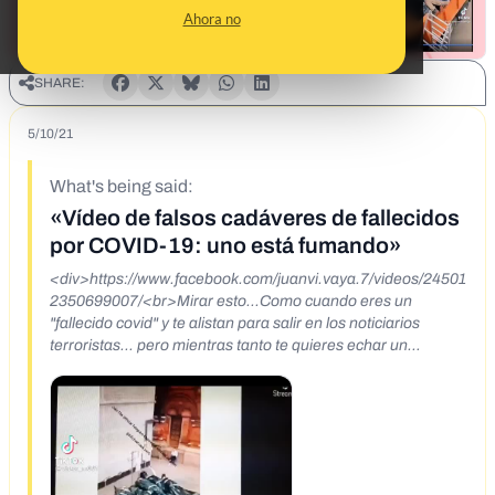
Ahora no
SHARE:
5/10/21
What's being said:
«Vídeo de falsos cadáveres de fallecidos
por COVID-19: uno está fumando»
<div>https://www.facebook.com/juanvi.vaya.7/videos/24501
2350699007/<br>Mirar esto...Como cuando eres un
"fallecido covid" y te alistan para salir en los noticiarios
terroristas... pero mientras tanto te quieres echar un
cigarrito. De risa amigos, pa cagarse jeje</div>