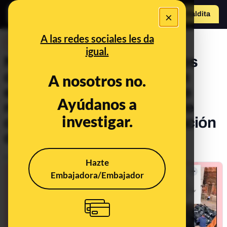
×
Hazte Maldit
o
Abrir menú
A las redes sociales les da
DESINFO
igual.
No, este vídeo de supuestos
cadáveres en el que uno de
A nosotros no.
ellos está fumando no tiene
Ayúdanos a
relación con la pandemia de
investigar.
coronavirus: es de la grabación
de un videoclip
Publicado el
May 10, 2021, 2:30:02 PM
Hazte
Embajadora/Embajador