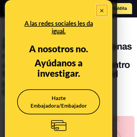
×
Hazte Maldit
o
Abrir menú
A las redes sociales les da
DESINFO
igual.
¿Qué sabemos sobre el
llamamiento para que personas
A nosotros no.
nacidas entre 1951 y 1955
Ayúdanos a
acudan sin cita previa al Centro
investigar.
Miguel Delibes de Valladolid
para vacunarse contra la
COVID-19?
Hazte
Embajadora/Embajador
Ciencia
Salud
Publicado el
May 7, 2021, 2:51:43 PM