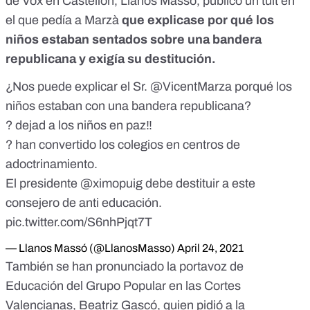
de Vox en Castellón, Llanos Massó,
publicó un tuit
en
el que pedía a Marzà
que explicase por qué los
niños estaban sentados sobre una bandera
republicana y exigía su destitución.
¿Nos puede explicar el Sr.
@VicentMarza
porqué los
niños estaban con una bandera republicana?
? dejad a los niños en paz‼️
? han convertido los colegios en centros de
adoctrinamiento.
El presidente
@ximopuig
debe destituir a este
consejero de anti educación.
pic.twitter.com/S6nhPjqt7T
— Llanos Massó (@LlanosMasso)
April 24, 2021
También
se han pronunciado
la portavoz de
Educación del Grupo Popular en las Cortes
Valencianas, Beatriz Gascó, quien pidió a la