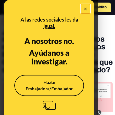
×
Hazte Maldit
o
Abrir menú
A las redes sociales les da
DESINFO
igual.
¿Qué sabemos sobre la
subvención de 700.000 euros
A nosotros no.
que ha recibido la película Los
Ayúdanos a
Europeos del Ministerio de
investigar.
Cultura y los 6.415,04 euros que
supuestamente ha recaudado?
Publicado el
Apr 23, 2021, 3:15:23 PM
Hazte
Embajadora/Embajador