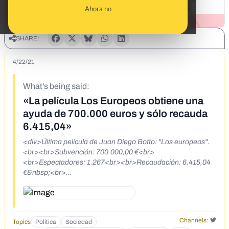
Ahora no
SHARE:
4/22/21
What's being said:
«La película Los Europeos obtiene una
ayuda de 700.000 euros y sólo recauda
6.415,04»
<div>Última película de Juan Diego Botto: "Los europeos".
<br><br>Subvención: 700.000,00 €<br>
<br>Espectadores: 1.267<br><br>Recaudación: 6.415,04
€&nbsp;<br>
<br>https://sede.mcu.gob.es/CatalogoICAA/es-
es/Peliculas/Detalle?Pelicula=52714</div>
Channels:
Topics
Política
Sociedad