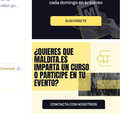
rollan que
pérdida de
sinformado
</div>
Channels: