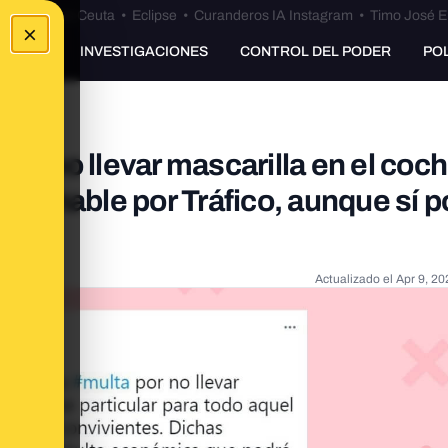
euta
•
Bulos Ceuta
•
Eclipse
•
Curanderos IA Instagram
•
Timo José E
×
UNKING
INVESTIGACIONES
CONTROL DEL PODER
PO
or no llevar mascarilla en el coch
ncionable por Tráfico, aunque sí p
Actualizado el
Apr 9, 20