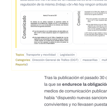
regulación de la misma.&nbsp;<br>No hay ningún articulo e
recoja que no llevarla, quitársela o demás acciones con l
puntos del permiso de conducir, por tanto NO es SANCIO
por todas estas falsas noticias publicadas y no contrastada
Topics
Transporte y movilidad
Legislación
Categories
Dirección General de Tráfico (DGT)
mascarillas
mul
Reports
3
Tras la publicación el pasado 30
la que se
endurece la obligació
medios de comunicación publica
había “dispuesto nuevas sancion
convivientes y no llevasen puesta 