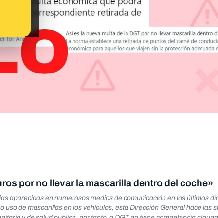
os por no llevar la mascarilla dentro del coche»
icias aparecidas en numerosos medios de comunicación en los últimos dí
no uso de mascarillas en los vehículos, esta Dirección General hace las s
itaria y de salud publica, por tanto la DGT no tiene competencia alguna