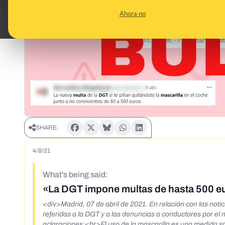
Ahora no
SHARE:
4/8/21
What's being said:
«La DGT impone multas de hasta 500 eur
<div>Madrid, 07 de abril de 2021. En relación con las not
referidas a la DGT y a las denuncias a conductores por el 
aclaraciones:<br>El uso de la mascarilla es una medida san