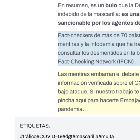
En resumen, es un
bulo
que la D
indebido de la mascarilla:
es una 
sancionable por los agentes d
Fact-checkers de más de 70 país
mentiras y la infodemia que ha t
consultar los desmentidos en la 
Fact-Checking Network (IFCN)
.
Las mentiras embarran el debate 
información verificada sobre el C
bajo ataque. Si nuestro trabajo t
pincha aquí para hacerte Embaja
pandemia.
ETIQUETAS:
#tráfico
#COVID-19
#dgt
#mascarilla
#multa