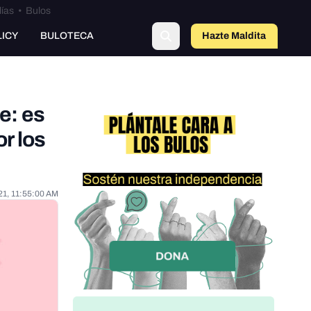
lías
•
Bulos
o
LICY
BULOTECA
Hazte Maldit
a
e: es
or los
21, 11:55:00 AM