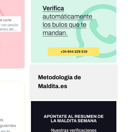
Metodología de
Maldita.es
as,
iguientes
 en la