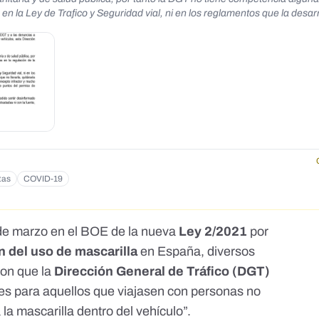
n la Ley de Trafico y Seguridad vial, ni en los reglamentos que la desar
a misma sea un precepto infractor y mucho menos que lleve aparejado la 
NABLE. La DGT lamenta que algún ciudadano se haya podido sentir de
s ni con la fuente, ni con la normativa de trafico y seguridad vial.&nbsp;
tas
COVID-19
 de marzo en el BOE de la nueva
Ley 2/2021
por
n del uso de mascarilla
en España, diversos
ron que la
Dirección General de Tráfico (DGT)
es para aquellos que viajasen con personas no
la mascarilla dentro del vehículo”.