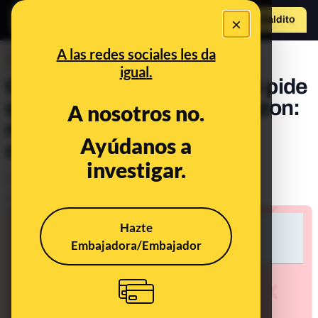
×
Hazte Maldit
o
Abrir menú
A las redes sociales les da
DESINFO
igual.
Cuidado con este SMS que pide
que inviertas 200€ en Amazon:
A nosotros no.
no es un mensaje de la
Ayúdanos a
compañía
investigar.
Timo
Tecnología
Publicado el
Apr 8, 2021, 12:29:56 PM
Hazte
Embajadora/Embajador