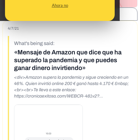
Ahora no
SHARE:
4/7/21
What's being said:
«Mensaje de Amazon que dice que ha
superado la pandemia y que puedes
ganar dinero invirtiendo»
<div>Amazon supera la pandemia y sigue creciendo en un
46%. Quien invirtió online 200 € ganó hasta 4.170 € &nbsp;
<br><br>Te lleva a este enlace:
https://cronicaexitosa.com/WEBCR-481v2?
source=smsadsalsa&amp;adv=1&amp;a=4&amp;f=227014
&amp;FormId=1747&amp;SerialId=1214561&amp;fullname
=Pilar%20Jim%C3%A9nez%20%C3%81lvarez&amp;
email
=vriseida@yahoo.es
&amp;mobile=649697310&amp;idc=3
003&amp;idv=0&amp;track=389431~&amp;agspb=wm</di
v>