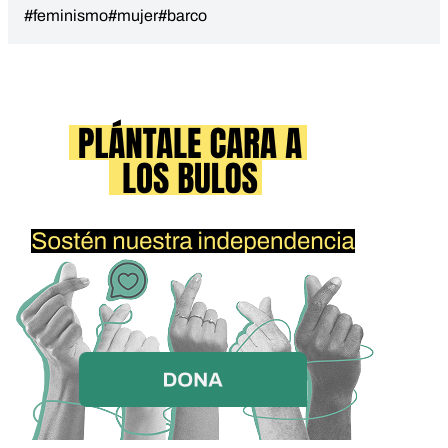
#feminismo
#mujer
#barco