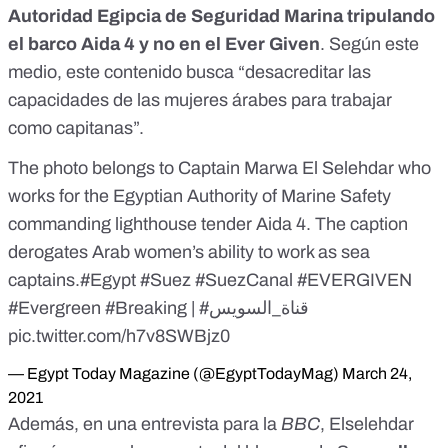
Autoridad Egipcia de Seguridad Marina tripulando
el barco Aida 4 y no en el Ever Given
. Según este
medio, este contenido busca “desacreditar las
capacidades de las mujeres árabes para trabajar
como capitanas”.
The photo belongs to Captain Marwa El Selehdar who
works for the Egyptian Authority of Marine Safety
commanding lighthouse tender Aida 4. The caption
derogates Arab women’s ability to work as sea
captains.
#Egypt
#Suez
#SuezCanal
#EVERGIVEN
#Evergreen
#Breaking
|
#قناة_السويس
pic.twitter.com/h7v8SWBjz0
— Egypt Today Magazine (@EgyptTodayMag)
March 24,
2021
Además, en una
entrevista para la
BBC
, Elselehdar