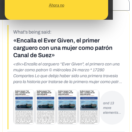
SHARE:
Ahora no
3/29/21
What's being said:
«Encalla el Ever Given, el primer
carguero con una mujer como patrón
Canal de Suez»
<div>Encalla el carguero “Ever Given", el primero con una
mujer como patron © miércoles 24 marzo * 17280
Compartes Lo que debja haber sido una primera travesia
para la historia por tratarse de la primera mujer como patrén
de uno de los portacontenedores mas grandes del mundo,
ha terminado siendo noticia pero por un motivo muy distinto.
El carguero panamefo ha terminado encallando en el canal
and 13
de Suez, al parecer debido a un error de maniobra de su
more
recién nombrada patrona, la sueca Catarina Lindqvist, que
elements…
apenas Ilevaba catorce dias en el puesto de maxima
responsable de las travesias intercontinentales del "Ever
Given" de la naviera Evergreen.</div>