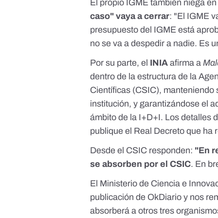
El propio IGME también niega en
caso" vaya a cerrar
: "El IGME v
presupuesto del IGME
está aprob
no se va a despedir a nadie. Es u
Por su parte, el
INIA
afirma a
Mal
dentro de la estructura de la Age
Científicas (CSIC), manteniendo s
institución, y garantizándose el
ámbito de la I+D+I. Los detalles
publique el Real Decreto que ha r
Desde el CSIC responden:
"En r
se absorben por el CSIC
. En br
El Ministerio de Ciencia e Innovac
publicación de OkDiario y nos re
absorberá a otros tres organismos