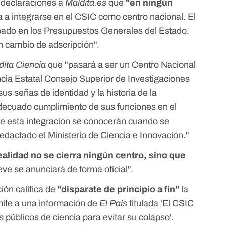
 declaraciones a
Maldita.es
que
"en ningún
a a integrarse en el CSIC como centro nacional.
El
ado en los Presupuestos Generales del Estado,
n cambio de adscripción".
dita Ciencia
que "pasará a ser un Centro Nacional
ncia Estatal Consejo Superior de Investigaciones
us señas de identidad y la historia de la
 adecuado cumplimiento de sus funciones en el
 de esta integración se conocerán cuando se
edactado el Ministerio de Ciencia e Innovación."
ealidad no se cierra ningún centro, sino que
eve se anunciará de forma oficial".
ión califica de
"disparate de principio a fin"
la
mite a una información de
El País
titulada '
El CSIC
 públicos de ciencia para evitar su colapso
'.