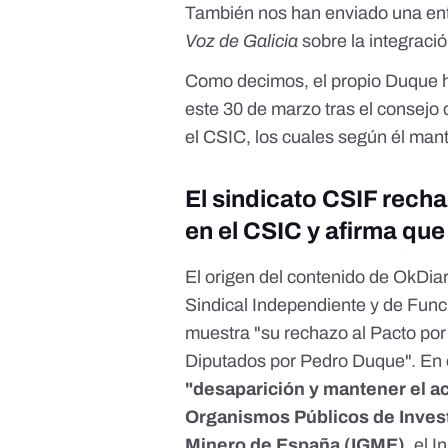
También nos han enviado una ent
Voz de Galicia
sobre la integraci
Como decimos, el propio Duque h
este 30 de marzo tras el consejo 
el CSIC, los cuales según él man
El sindicato CSIF recha
en el CSIC y afirma qu
El origen del contenido de OkDia
Sindical Independiente y de Func
muestra "su rechazo al Pacto por
Diputados por Pedro Duque". En e
"desaparición y mantener el act
Organismos Públicos de Invest
Minero de España (IGME)
, el 