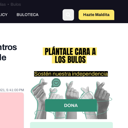
lías
•
Bulos
o
LICY
BULOTECA
Hazte Maldit
a
ntros
de
021, 5:41:00 PM