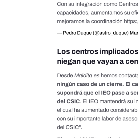
Con su integración como Centros
capacidades, aumentamos su efici
mejoramos la coordinación
https
— Pedro Duque (@astro_duque)
Mar
Los centros implicados,
niegan que vayan a cerr
Desde
Maldita.es
hemos contacta
ningún caso de un cierre. El c
supondrá que el IEO pase a se
del CSIC
. El IEO mantendrá su i
el cual ha aumentado considera
con su importante labor de asesor
del CSIC".