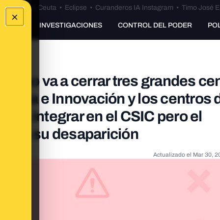
euta
•
Bulos Ceuta
•
Eclipse
•
Curanderos IA Instagram
•
Timo José E
×
UNKING
INVESTIGACIONES
CONTROL DEL PODER
PO
erno va a cerrar tres grandes ce
Ciencia e Innovación y los centros 
an a integrar en el CSIC pero el
ficará su desaparición
Actualizado el
Mar 30, 2