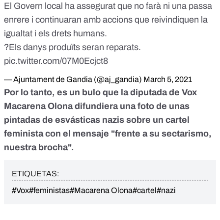
El Govern local ha assegurat que no farà ni una passa
enrere i continuaran amb accions que reivindiquen la
igualtat i els drets humans.
?Els danys produïts seran reparats.
pic.twitter.com/07M0Ecjct8
— Ajuntament de Gandia (@aj_gandia)
March 5, 2021
Por lo tanto, es un bulo que la diputada de Vox
Macarena Olona difundiera una foto de unas
pintadas de esvásticas nazis sobre un cartel
feminista con el mensaje "frente a su sectarismo,
nuestra brocha".
ETIQUETAS:
#Vox
#feministas
#Macarena Olona
#cartel
#nazi