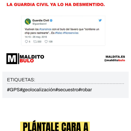
ETIQUETAS:
#GPS
#geolocalización
#secuestro
#robar