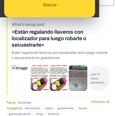
SHARE:
Ahora no
9/30/19
What's being said:
«Están regalando llaveros con
localizador para luego robarte o
secuestrarte»
Están regalando llaveros con localizador para luego robarte
o secuestrarte en gasolineras
and 71
more
elements…
Channels:
Topics
Sociedad
Categories
secuestros
robos
gasolineras
llaves
geolocalización
chips
llaveros