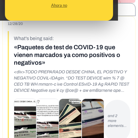
Ahora no
SHARE:
12/28/20
What's being said:
«Paquetes de test de COVID-19 que
vienen marcados ya como positivos o
negativos»
<div>TODO PREPARADO DESDE CHINA, EL POSITIVO Y
NEGATIVO COViL-IDAgin. “DO TEST DEVICE wim % 7 @
CEO TB WH mmarn-c ive Control ESvID-19 Ag RAPID TEST
DEVICE Negative sya ¥ cy @ce@ + aw emBarnene ape
ingen fore Sot 5 — — aE NON</div>
and 2
more
elements…