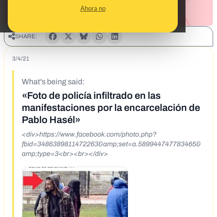
Ahora no
SHARE:
3/4/21
What's being said:
«Foto de policía infiltrado en las
manifestaciones por la encarcelación de
Pablo Hasél»
<div>https://www.facebook.com/photo.php?
fbid=3486389811472263&amp;set=a.589944747783465&
amp;type=3<br><br></div>