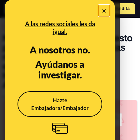
×
Hazte Maldit
o
Abrir menú
A las redes sociales les da
DESINFO
igual.
No, estas fotos de un supuesto
policía infiltrado no son de las
A nosotros no.
manifestaciones tras el
Ayúdanos a
encarcelamiento de Pablo
investigar.
Hasél: son de protestas en
Argentina en 2018
Publicado el
Mar 5, 2021, 9:00:00 AM
Hazte
Embajadora/Embajador