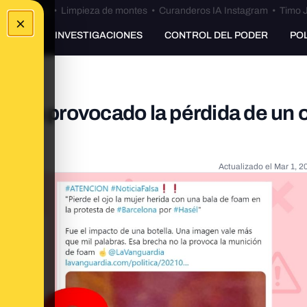
Bulos Ceuta
•
Limpieza de montes
•
Curanderos IA Instagram
•
Timo J
×
UNKING
INVESTIGACIONES
CONTROL DEL PODER
PO
 ha provocado la pérdida de un o
na?
Actualizado el
Mar 1, 2