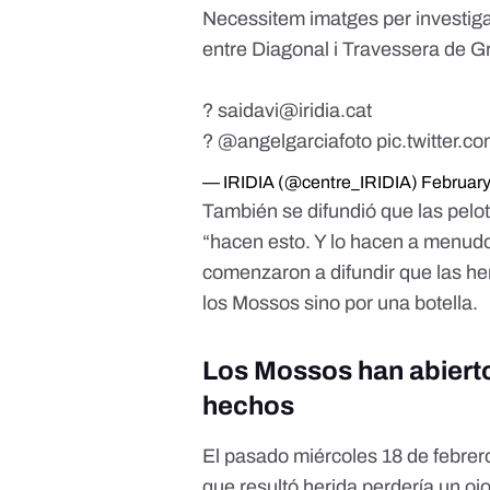
Necessitem imatges per investigar
entre Diagonal i Travessera de G
?
saidavi@iridia.cat
?
@angelgarciafoto
pic.twitter.c
— IRIDIA (@centre_IRIDIA)
February
También se difundió que
las pelo
“hacen esto. Y lo hacen a menudo
comenzaron a difundir que las he
los Mossos sino por una botella.
Los Mossos han abierto
hechos
El pasado miércoles 18 de febrer
que resultó herida perdería un oj