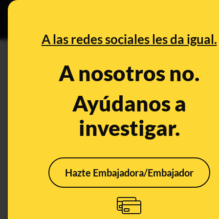
Grupos Ceuta
•
DESINFO
PREB
A las redes sociales les da igual.
DESINFO
A nosotros no.
¿Qué sabemos del impacto que
una manifestante en Barcelo
Ayúdanos a
investigar.
Publicado el
Feb 26, 2021, 9:11:00 AM
Hazte Embajadora/Embajador