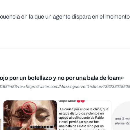
ecuencia en la que un agente dispara en el momento
 ojo por un botellazo y no por una bala de foam»
561684483<br>https://twitter.com/Mazzinguerzett1/status/1362382185
and 3 mo
element