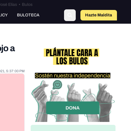
osé Elías
•
Bulos
LICY
BULOTECA
Hazte Maldit
o
jo a
021, 5:37:00 PM