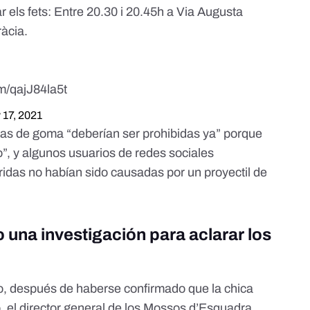
 els fets: Entre 20.30 i 20.45h a Via Augusta
ràcia.
om/qajJ84la5t
 17, 2021
tas de goma “deberían ser prohibidas ya”
porque
”, y
algunos usuarios de redes sociales
ridas no habían sido causadas por un proyectil de
 una investigación para aclarar los
o, después de haberse confirmado que la chica
o, el director general de los Mossos d’Esquadra,