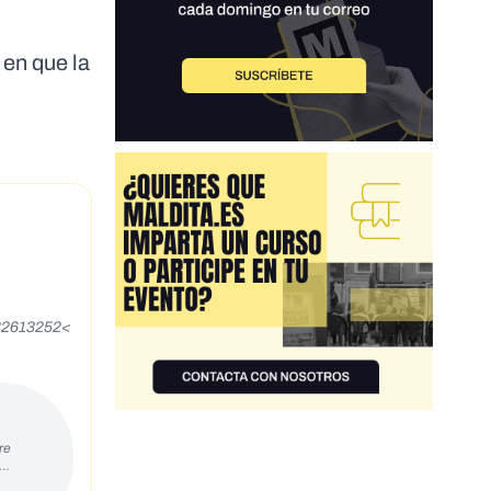
 en que la
282613252<
re
s…