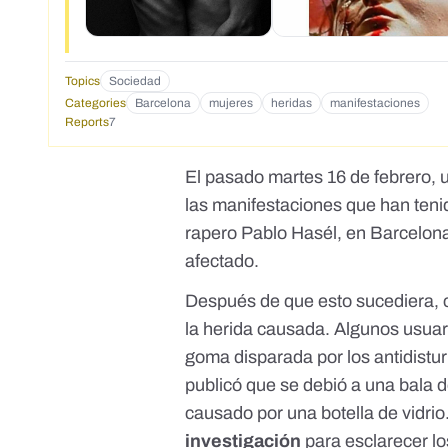
Topics
Sociedad
Categories
Barcelona
mujeres
heridas
manifestaciones
Reports
7
El pasado martes 16 de febrero,
las manifestaciones que han teni
rapero Pablo Hasél
, en Barcelona
afectado.
Después de que esto sucediera, c
la herida causada. Algunos usua
goma
disparada por los antidist
publicó que se debió a una bala 
causado por una botella de vidrio
investigación
para esclarecer l