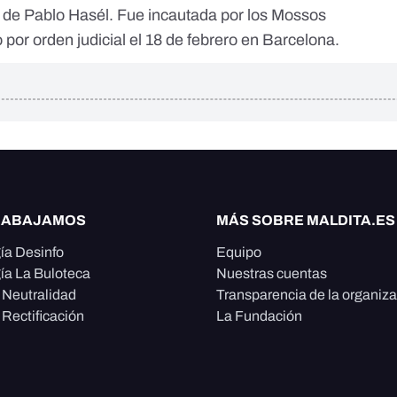
o de Pablo Hasél. Fue incautada por los Mossos
por orden judicial el 18 de febrero en Barcelona.
RABAJAMOS
MÁS SOBRE MALDITA.ES
ía Desinfo
Equipo
ía La Buloteca
Nuestras cuentas
e Neutralidad
Transparencia de la organiz
 Rectificación
La Fundación