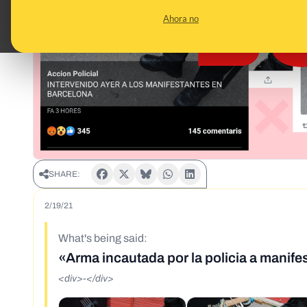
Ahora no
SHARE:
2/19/21
What's being said:
«Arma incautada por la policia a manifes
<div>-</div>