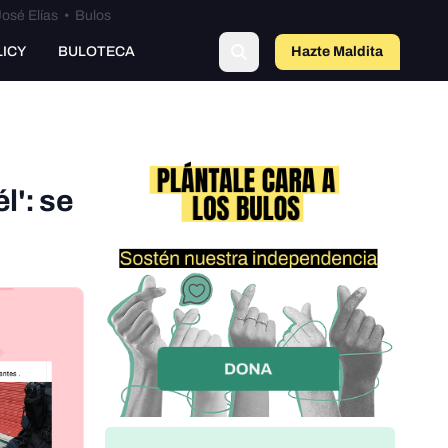
osé Elías
•
Bulos
o
LICY
BULOTECA
Hazte Maldit
a
l': se