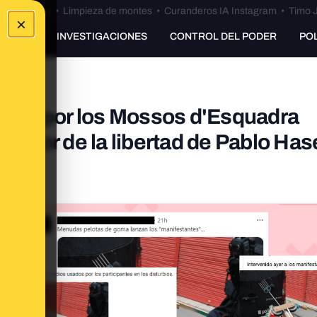
Bulos Ceuta
•
Limpieza de montes
•
Curanderos IA Instagram
•
Timo J
×
UNKING
INVESTIGACIONES
CONTROL DEL PODER
PO
isada por los Mossos d'Esquadra
 favor de la libertad de Pablo Hasé