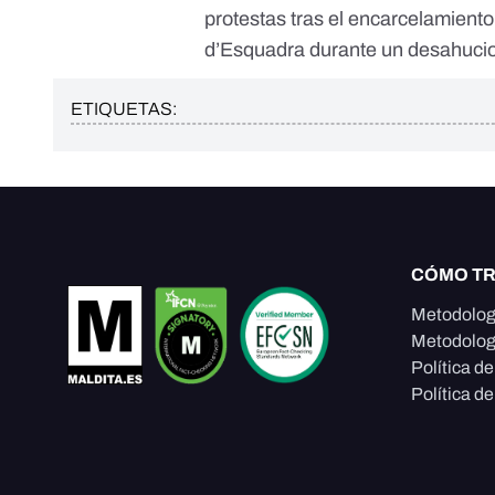
protestas tras el encarcelamient
d’Esquadra durante un desahucio 
ETIQUETAS:
CÓMO T
Metodolog
Metodolog
Política d
Política de