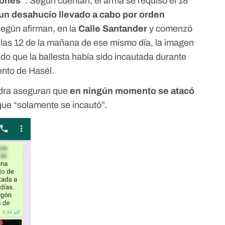
iones”
. Según cuentan, el arma se requisó el 18
un desahucio llevado a cabo por orden
según afirman, en la
Calle Santander
y comenzó
e las 12 de la mañana de ese mismo día, la imagen
o que la ballesta había sido incautada durante
iento de Hasél.
dra aseguran que
en ningún momento se atacó
 que “solamente se incautó”.