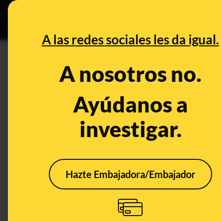
Grupos Ceuta
•
DESINFO
PREB
A las redes sociales les da igual.
DESINFO
A nosotros no.
No, esta ballesta no fue requ
durante las manifestaciones 'a
Ayúdanos a
incautó durante un desahucio
investigar.
Publicado el
Feb 19, 2021, 12:19:08 PM
Hazte Embajadora/Embajador