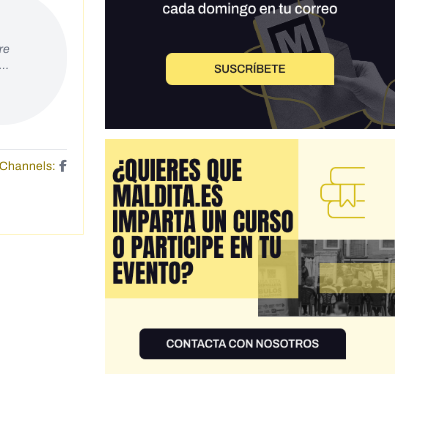
re
s…
Channels: