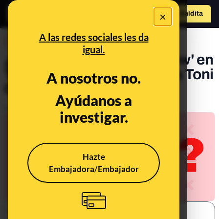
×
o
Hazte Maldit
a
Abrir menú
A las redes sociales les da
DESINFO
igual.
¿Qué sabemos del 'unfollow' en
Twitter de Inés Arrimadas a Toni
A nosotros no.
Cantó?
Ayúdanos a
Publicado el
Feb 12, 2021, 5:33:28 PM
investigar.
Hazte
Embajadora/Embajador
SHARE: