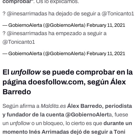
comprobar
". Os lo explicamos.
?
@inesarrimadas
ha dejado de seguir a
@Tonicanto1
— GobiernoAlerta (@GobiernoAlerta)
February 11, 2021
?
@inesarrimadas
ha empezado a seguir a
@Tonicanto1
— GobiernoAlerta (@GobiernoAlerta)
February 11, 2021
El
unfollow
se puede comprobar en la
página doesfollow.com, según Álex
Barredo
Según afirma a
Maldita.es
Álex Barredo, periodista
y fundador de la cuenta @GobiernoAlert
a, fuese
un
unfollow
o un bloqueo, lo cierto es que
durante un
momento Inés Arrimadas dejó de seguir a Toni