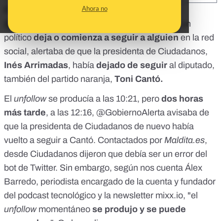
Ahora no
El 11 de febrero la cuenta de Twitter
@GobiernoAlerta
,
un
bot
que avisa cuando un
político
deja o comienza a seguir a alguien
en la red
social
, alertaba de que la presidenta de Ciudadanos,
Inés Arrimadas
, había
dejado de seguir
al diputado,
también del partido naranja,
Toni Cantó.
El
unfollow
se producía a las 10:21, pero
dos horas
más tarde
, a las 12:16, @GobiernoAlerta avisaba de
que la presidenta de Ciudadanos de nuevo había
vuelto a seguir a Cantó. Contactados por
Maldita.es
,
desde Ciudadanos dijeron que debía ser un error del
bot de Twitter. Sin embargo, según nos cuenta Álex
Barredo, periodista encargado de la cuenta y fundador
del podcast tecnológico y la newsletter
mixx.io
, "el
unfollow
momentáneo
se produjo y se puede