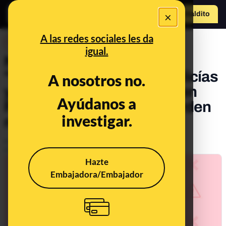
×
Hazte Maldit
o
Abrir menú
A las redes sociales les da
DESINFO
igual.
No, este vídeo no es de
"doctores, enfermeras, policías
A nosotros no.
y bomberos" protestando en
Ayúdanos a
Francia contra el "nuevo orden
investigar.
mundial" y la "plandemia"
Publicado el
Feb 8, 2021, 11:42:28 AM
Actualizado el
Mar 1, 2021, 8:16:00 AM
Hazte
Embajadora/Embajador