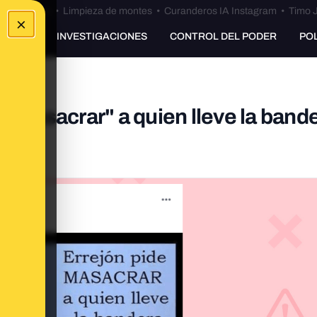
Bulos Ceuta
•
Limpieza de montes
•
Curanderos IA Instagram
•
Timo J
×
UNKING
INVESTIGACIONES
CONTROL DEL PODER
PO
 "masacrar" a quien lleve la band