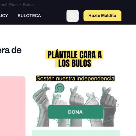
osé Elías
•
Bulos
LICY
BULOTECA
Hazte Maldit
a
era de