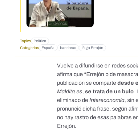
Topics
Política
Categories
España
banderas
Íñigo Errejón
Vuelve a difundirse en redes so
afirma que “Errejón pide masacra
publicación se comparte
desde e
Maldita.es
,
se trata de un bulo
.
eliminado de
Intereconomía
, sin
pronunció dicha frase, según af
no hay rastro de esas palabras en
Errejón.