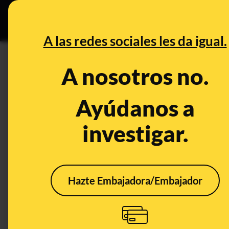
Grupos Ceuta
•
DESINFO
PREB
A las redes sociales les da igual.
DESINFO
A nosotros no.
No, Íñigo Errejón no ha pedido
España
Ayúdanos a
investigar.
Publicado el
Feb 8, 2021, 3:08:19 PM
Hazte Embajadora/Embajador