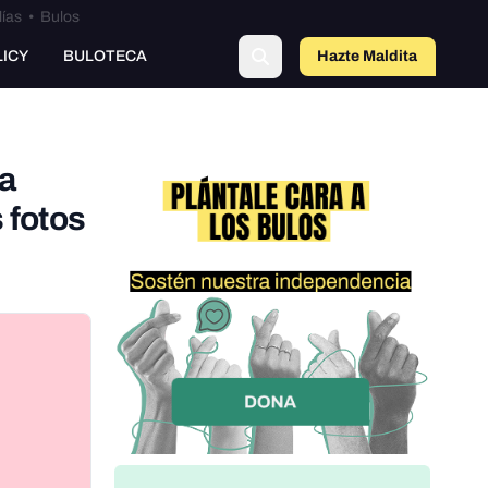
lías
•
Bulos
o
LICY
BULOTECA
Hazte Maldit
a
la
 fotos