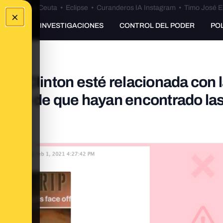
euta
•
Bulos Ceuta
•
Eclipse
•
Curanderos IA Instagram
•
Timo José E
×
UNKING
INVESTIGACIONES
CONTROL DEL PODER
PO
ary Clinton esté relacionada con 
os ni de que hayan encontrado las