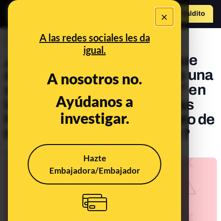
×
Hazte Maldit
o
Abrir menú
A las redes sociales les da
DESINFO
igual.
¿Qué sabemos del cartel que
afirma que "nos han metido una
A nosotros no.
subida de la luz encubierta" en
Ayúdanos a
la factura y que las eléctricas
investigar.
han calculado un incremento de
hasta el 38% para este año?
Publicado el
Jan 15, 2021, 3:11:09 PM
Hazte
Embajadora/Embajador