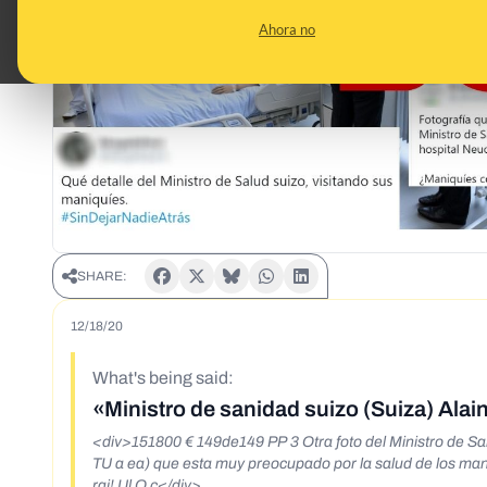
Ahora no
SHARE:
12/18/20
What's being said:
«Ministro de sanidad suizo (Suiza) Alai
<div>151800 € 149de149 PP 3 Otra foto del Ministro de San
TU a ea) que esta muy preocupado por la salud de los man
rai! Ul O c</div>