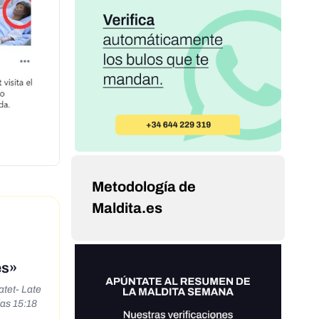
Metodología de
Maldita.es
es»
atet- Late
las 15:18