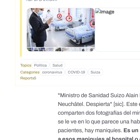
Topics
Política
Salud
Categories
coronavirus
COVID-19
Suiza
Reports
5
"Ministro de Sanidad Suizo Alain 
Neuchâtel. Despierta" [sic]. Este
comparten dos fotografías del min
se le ve en lo que parece una hab
pacientes, hay maniquíes.
Es un 
a esos maniquíes al hospital o