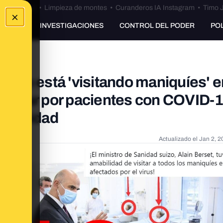
Bulos Ceuta
•
Limpieza de montes
•
Curanderos IA Instagram
•
Timo J
×
UNKING
INVESTIGACIONES
CONTROL DEL PODER
PO
zo no está 'visitando maniquíes' e
o pasar por pacientes con COVID-1
iversidad
Actualizado el
Jan 2, 2