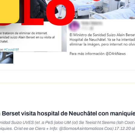
n Berset visita hospital de Neuchâtel con maniquí
idad Suizo UVES (et .a PeS [aloo UM (ol) Se Teeiat ht Seema (lah Coot 
iquies. Crist ee ae Ciera + Info: @SomosAsintomaticos Coa) 17.12.20 a