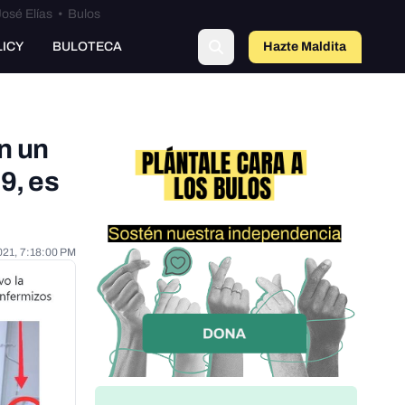
osé Elías
•
Bulos
LICY
BULOTECA
Hazte Maldit
o
n un
9, es
021, 7:18:00 PM