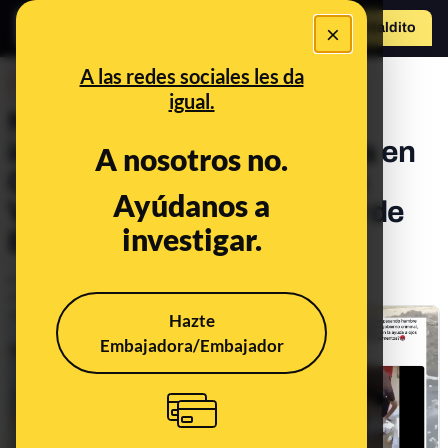
×
Hazte Maldit
o
Abrir menú
A las redes sociales les da
DESINFO
igual.
No, este vídeo no es de
inmigrantes tirando comida en
A nosotros no.
Canarias ni en Murcia ni en
Ayúdanos a
Valencia ni en ningún lugar de
investigar.
España
Publicado el
Dec 2, 2020, 8:03:00 AM
Actualizado el
Apr 14, 2021, 8:55:00 AM
Hazte
Embajadora/Embajador