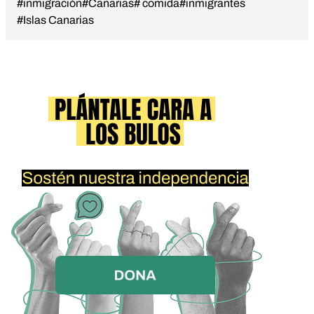
#inmigración
#Canarias
# comida
#inmigrantes
#Islas Canarias