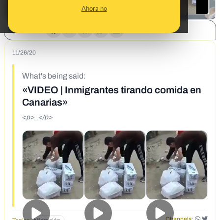
Ahora no
SHARE:
11/26/20
What's being said:
«VIDEO | Inmigrantes tirando comida en
Canarias»
<p>_</p>
Channels: