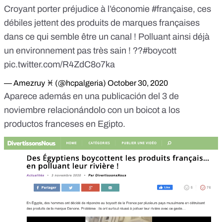
Croyant porter préjudice à l’économie
#française
, ces
débiles jettent des produits de marques françaises
dans ce qui semble être un canal ! Polluant ainsi déjà
un environnement pas très sain ! ??
#boycott
pic.twitter.com/R4ZdC8o7ka
— Amezruy ♓️ (@hcpalgeria)
October 30, 2020
Aparece además en
una publicación del 3 de
noviembre
relacionándolo con un boicot a los
productos franceses en Egipto.