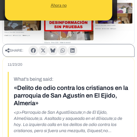
Ahora no
SHARE:
11/23/20
What's being said:
«Delito de odio contra los cristianos en la
parroquia de San Agustín en El Ejido,
Almería»
<p>Parroquia de San Agust&iacute;n de El Ejido,
Alme&iacute;a. Asaltada y saqueada en el d&iacute;a de
hoy. La izquierda calla en los delitos de odio contra los
cristianos, pero si fuera una mezquita, &iquest;no
hablar&iacute;a de racismo e islamofobia? Repulsa e