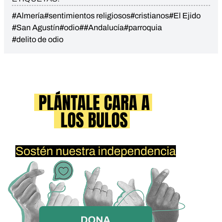
#Almería
#sentimientos religiosos
#cristianos
#El Ejido
#San Agustín
#odio
##Andalucía
#parroquia
#delito de odio