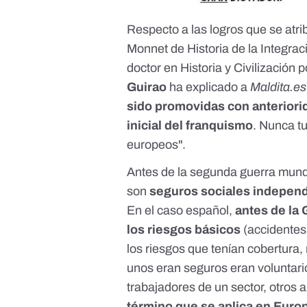
Respecto a las logros que se atri
Monnet de Historia de la Integra
doctor en Historia y Civilización 
Guirao
ha explicado a
Maldita.es
sido promovidas con anteriori
inicial del franquismo
. Nunca t
europeos".
Antes de la segunda guerra mundi
son
seguros sociales independi
En el caso español,
antes de la 
los riesgos básicos
(accidentes
los riesgos que tenían cobertura,
unos eran seguros eran voluntario
trabajadores de un sector, otros 
término que se aplica en Euro