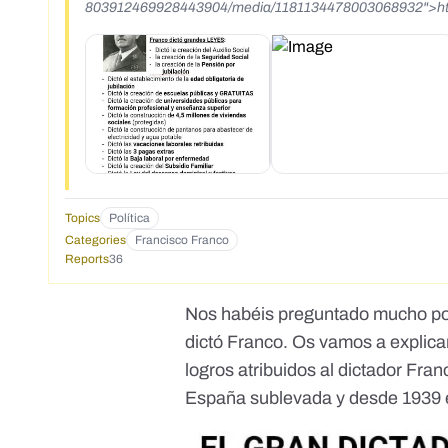
803912469928443904/media/1181134478003068932">http
803912469928443904/media/1181134478003068932</a
Topics
Política
Categories
Francisco Franco
Reports
36
Nos habéis preguntado mucho por
dictó Franco. Os vamos a explic
logros atribuidos al dictador Fra
España sublevada y desde 1939 