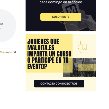
re
…
Channels: