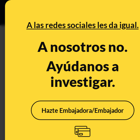
Especial C
DESINFO
PREB
A las redes sociales les da igual.
DESINFO
A nosotros no.
¿Qué sabemos sobre los logro
en esta imagen titulada 'El gr
Ayúdanos a
investigar.
Publicado el
Nov 20, 2020, 2:32:30 PM
Hazte Embajadora/Embajador