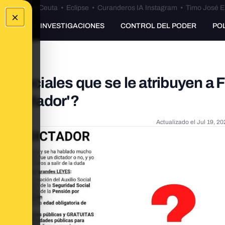
euta
•
Bulos Ceuta
•
Eclipse
•
Curanderos IA Instagram
•
Timo José E
×
UNKING
INVESTIGACIONES
CONTROL DEL PODER
PO
s sociales que se le atribuyen a 
an dictador'?
Actualizado el
Jul 19, 20