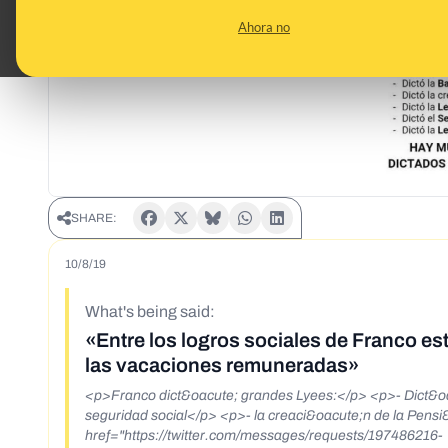
Ahora no
SHARE:
10/8/19
What's being said:
«Entre los logros sociales de Franco está
las vacaciones remuneradas»
<p>Franco dict&oacute; grandes Lyees:</p> <p>- Dict&oacute; la creaci&oacute;n del Auxilio Social</p> <p>- la creaci&oacute;n de la
seguridad social</p> <p>- la creaci&oacute;n de la Pensi&oacute;n por jubilaci&oacute;n</p> <p>.......</p> <p><a
href="https://twitter.com/messages/requests/197486216-