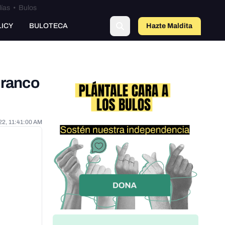
lías
•
Bulos
LICY
BULOTECA
Hazte Maldit
o
Franco
22, 11:41:00 AM