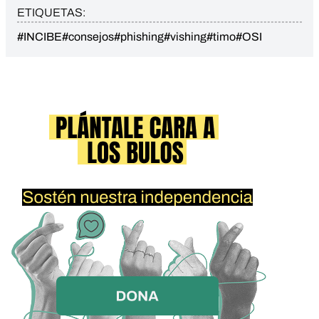
ETIQUETAS:
#INCIBE
#consejos
#phishing
#vishing
#timo
#OSI