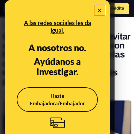
×
Hazte Maldit
o
Abrir menú
A las redes sociales les da
DESINFO
igual.
Qué es el 'vishing' y cómo evitar
caer en este timo: cuidado con
A nosotros no.
las llamadas telefónicas en las
Ayúdanos a
que se hacen pasar por
investigar.
empresas para pedirte datos
personales o bancarios
Publicado el
Nov 17, 2020, 7:06:00 PM
Hazte
Actualizado el
Jun 20, 2022, 8:03:00 AM
Embajadora/Embajador