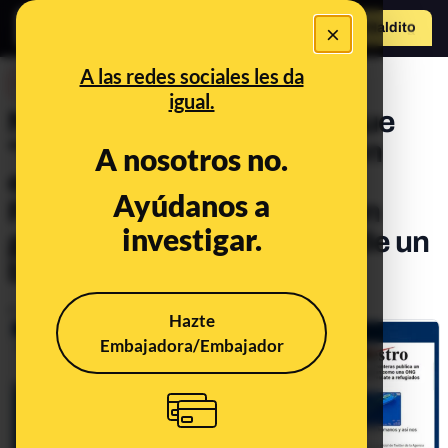
×
Hazte Maldit
o
Abrir menú
A las redes sociales les da
DESINFO
igual.
No, no hay ninguna ONG que
"escenifique un rescate" en
A nosotros no.
este vídeo grabado por
Ayúdanos a
FRONTEX donde se ve a un
investigar.
grupo de migrantes pasar de un
barco pesquero a un bote
Publicado el
Nov 12, 2020, 4:00:00 PM
Hazte
Embajadora/Embajador