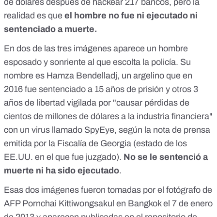
de dólares después de hackear 217 bancos, pero la
realidad es que
el hombre no fue ni ejecutado ni
sentenciado a muerte.
En dos de las tres imágenes aparece un hombre
esposado y sonriente al que escolta la policía. Su
nombre es Hamza Bendelladj, un argelino que en
2016 fue sentenciado a 15 años de prisión y otros 3
años de libertad vigilada por "causar pérdidas de
cientos de millones de dólares a la industria financiera"
con un virus llamado SpyEye, según la
nota de prensa
emitida por la Fiscalía de Georgia (estado de los
EE.UU. en el que fue juzgado).
No se le sentenció a
muerte
ni ha sido ejecutado
.
Esas dos imágenes fueron tomadas por el fotógrafo de
AFP Pornchai Kittiwongsakul en Bangkok el 7 de enero
de 2013 y
aparecen publicadas
en el repositorio de