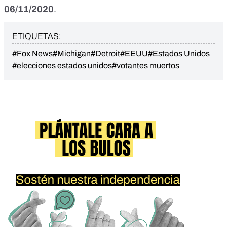
06/11/2020
.
ETIQUETAS:
#Fox News
#Michigan
#Detroit
#EEUU
#Estados Unidos
#elecciones estados unidos
#votantes muertos