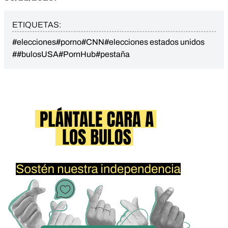
ETIQUETAS:
#elecciones
#porno
#CNN
#elecciones estados unidos
##bulosUSA
#PornHub
#pestaña