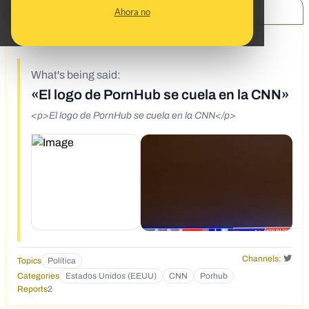
SHARE:
Ahora no
11/6/20
What's being said:
«El logo de PornHub se cuela en la CNN»
<p>El logo de PornHub se cuela en la CNN</p>
Channels:
Topics
Política
Categories
Estados Unidos (EEUU)
CNN
Porhub
Reports
2