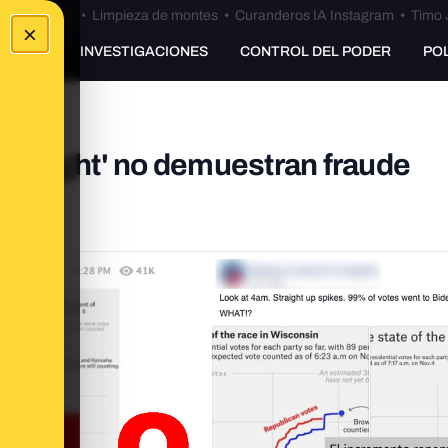
Bulos Ceuta
•
Limpieza de montes
•
Curanderos IA Instagram
•
Timo 
×
UNKING
INVESTIGACIONES
CONTROL DEL PODER
PO
irtyEight' no demuestran fraude
onsin