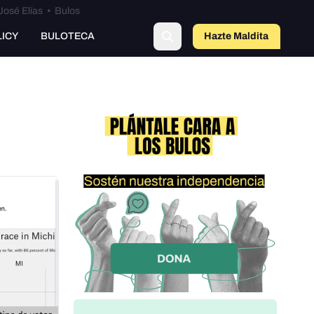
José Elías
•
Bulos
LICY
BULOTECA
Hazte Maldit
o