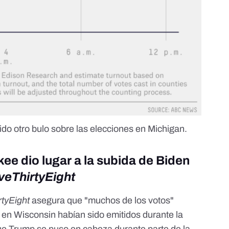
o otro bulo sobre las elecciones en Michigan.
kee dio lugar a la subida de Biden
veThirtyEight
rtyEight
asegura que "muchos de los votos"
 en Wisconsin habían sido emitidos durante la
que Trump se puso en cabeza durante parte de la