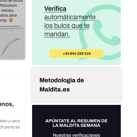
Metodología de
Maldita.es
enos,
iden y cero
ch party so