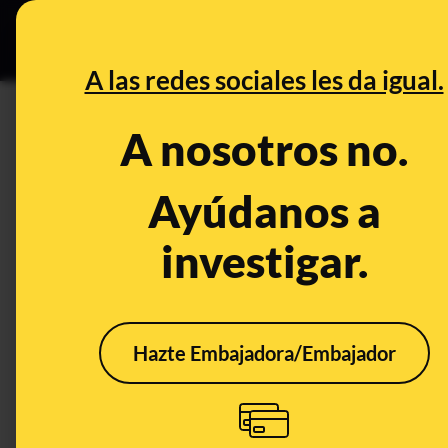
Especial Ceuta
•
DESINFO
PREB
A las redes sociales les da igual.
DESINFO
A nosotros no.
No, estas gráficas de 'FiveTh
electoral en Michigan y Wisc
Ayúdanos a
investigar.
Publicado el
Nov 5, 2020, 12:56:06 PM
Hazte Embajadora/Embajador