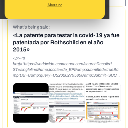
SHARE:
Ahora no
10/5/20
What's being said:
«La patente para testar la covid-19 ya fue
patentada por Rothschild en el año
2015»
<p><a
href="https://worldwide.espacenet.com/searchResults?
ST=singleline&amp;locale=de_EP&amp;submitted=true&a
mp;DB=&amp;query=US2020279585&amp;Submit=SUCH
EN"
target="_blank">https://worldwide.espacenet.com/searchR
esults?
ST=singleline&amp;locale=de_EP&amp;submitted=true&a
mp;DB=&amp;query=US2020279585&amp;Submit=SUCH
EN</a>. PATENTE PARA TESTAR LA COVID-19 YA FUE
PATENTADO POR ROTHSCHILD EN EL A&Ntilde;O 2015.
VER PARA CREER. DIFUNDIR MASIVAMENTE!!!!!</p>
<p>https://www.newtral.es/bulo-paises-bajos-patente-