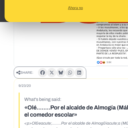
Ahora no
SHARE:
9/23/20
What's being said:
«Olé........Por el alcalde de Almogía (
el comedor escolar»
<p>Ol&eacute;........Por el alcalde de Almog&iacute;a (M&aacute;laga-Espa&ntilde;a)</