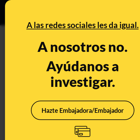
Grupos Ceuta
•
DESINFO
PREB
A las redes sociales les da igual.
DESINFO
A nosotros no.
No, el alcalde de Almogía (Má
de cerdo” ni ha escrito una ca
Ayúdanos a
motivos
investigar.
Publicado el
Sep 24, 2020, 6:03:00 AM
Hazte Embajadora/Embajador