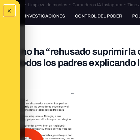
Bulos Ceuta
•
Limpieza de montes
•
Curanderos IA Instagram
•
Timo J
×
UNKING
INVESTIGACIONES
CONTROL DEL PODER
PO
laga) no ha “rehusado suprimir la
rta a todos los padres explicando 