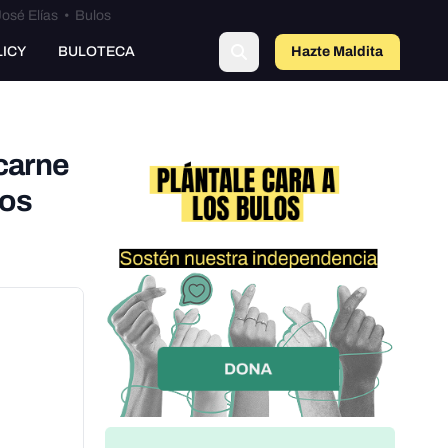
osé Elías
•
Bulos
o
LICY
BULOTECA
Hazte Maldit
a
 carne
los